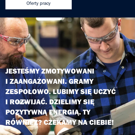
Oferty pracy
JESTEŚMY ZMOTYWOWANI
I ZAANGAŻOWANI.
GRAMY
ZESPOŁOWO.
LUBIMY SIĘ UCZYĆ
I ROZWIJAĆ.
DZIELIMY SIĘ
POZYTYWNĄ ENERGIĄ.
TY
RÓWNIEŻ? CZEKAMY NA CIEBIE!