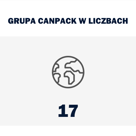
GRUPA CANPACK W LICZBACH
8500
8500
30
28
17
30