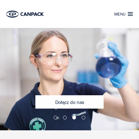
MENU
Grupa CANPACK
O nas
Dołącz do nas
Dołącz do nas
Nasza kultura